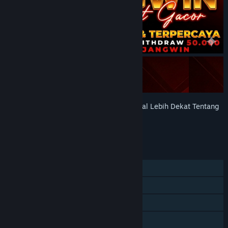
SEO BLACKMOLES
KIJANGWIN - Mengenal Lebih Dekat Tentang
Platform PGSOFT Bersama reversal-alpha
FEATURES
KIJANGWIN LOGIN
KIJANGWIN DAFTAR
KIJANGWIN SLOT
KIJANGWIN ALTERNATIF