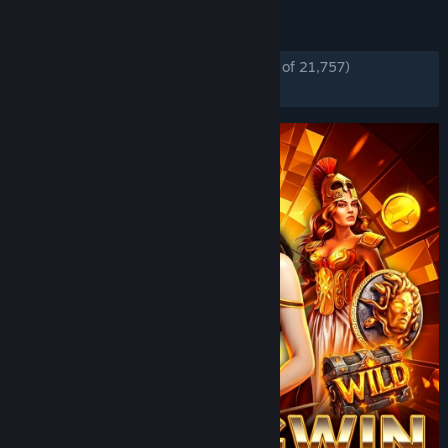
REVIEWS
ENGLISH REVIEWS
Very Positive
(84% of 21,757)
*
RECENT:
Mostly Positive
(74% of 486)