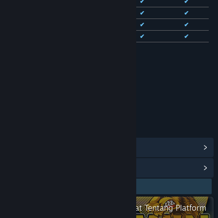
French
✔
✔
✔
Italian
✔
✔
✔
German
✔
✔
✔
Indonesia
✔
✔
✔
See all 12 supported languages
RATINGS
Violence
Bad Language
Age rating for: PEGI
View Steam Achievements
(99)
View Points Shop Items
(10)
KIJANGWIN - Mengenal Lebih Dekat Tentang Platform