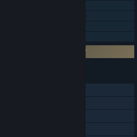
KIJANGWIN SLOT
KIJANGWIN HARI INI
LINK SLOT
KIJANGWIN
Requires agreement to a 3rd-party EULA
Shadow of the KIJANGWIN EULA
KIJANGWIN
TITLE:
KIJANGWIN
,
KIJANGWIN
GENRE:
14 Sep, 2018
RELEASE DATE:
Visit the website
Facebook
Twitch
X