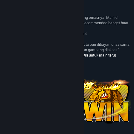
3 menit.”
9.5/10 –
KIJANGWIN Lebih Teratur Polanya
“Visualnya mewah banget, apalagi animasi bintang emasnya. Main di
KIJANGWIN berasa beneran dapet layanan VIP. Recommended banget buat
yang cari kenyamanan.”
4.8/5 –
Platform Paling Nyaman Untuk Belajar Slot
“Gak perlu ragu soal withdraw. Menang puluhan juta pun dibayar lunas sama
KIJANGWIN. Link alternatifnya juga selalu aktif dan gampang diakses.”
96/100 –
Sistem Stabil Bikin Spin Lebih Percaya Diri untuk main terus
FREE TRIAL