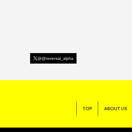
@@reversal_alpha
TOP
ABOUT US