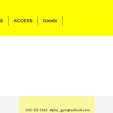
LE
ACCESS
Goods
042-512-5563
alpha_gym@outlook.com