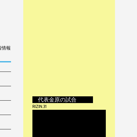
着情報
代表金原の試合
RIZIN.31