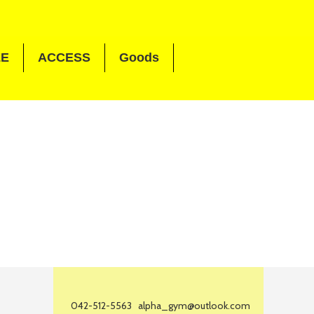
LE
ACCESS
Goods
042-512-5563
alpha_gym@outlook.com