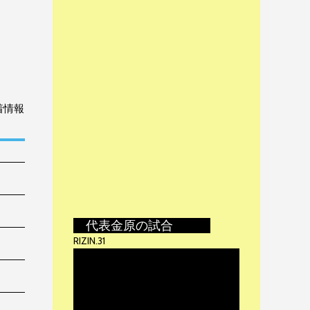
着情報
代表金原の試合
RIZIN.31