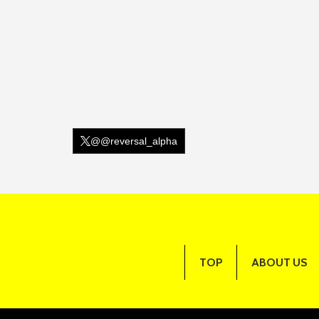
@@reversal_alpha
TOP
ABOUT US