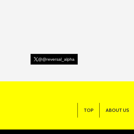
@@reversal_alpha
TOP
ABOUT US