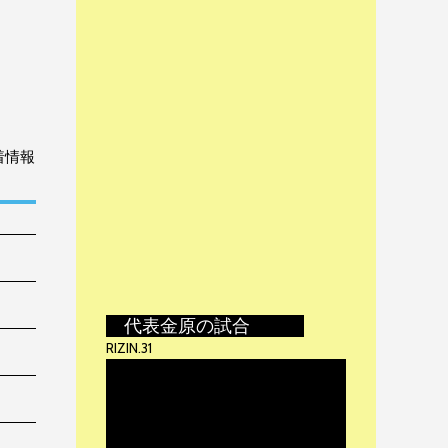
着情報
代表金原の試合
RIZIN.31