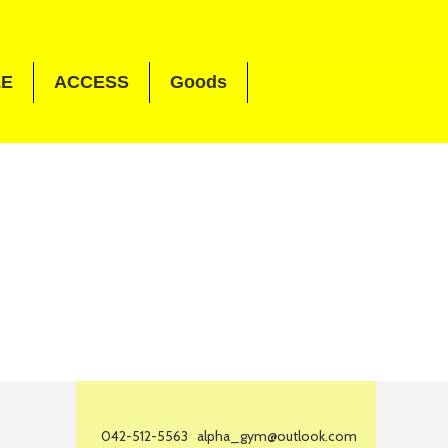
LE
ACCESS
Goods
042-512-5563
alpha_gym@outlook.com